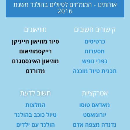
אודותינו - המומחים לטיולים בהולנד משנת
2016
קישורים חשובים
מוזיאונים
כרטיסים
סיור מוזיאון הייניקן
מסעדות
רייקסמוזיאום
כפרי נופש
מוזיאון האינסטגרם
תכנית טיול מוכנה
מדורדם
אטרקציות
חשוב לדעת
מאדאם טוסו
המלצות
יורומאסט
טיול כוכב בהולנד
נדנדה מצפה אדם
הולנד עם ילדים