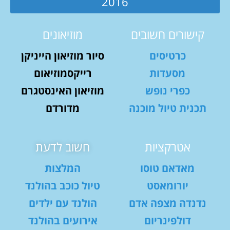
2016
קישורים חשובים
מוזיאונים
כרטיסים
סיור מוזיאון הייניקן
מסעדות
רייקסמוזיאום
כפרי נופש
מוזיאון האינסטגרם
תכנית טיול מוכנה
מדורדם
אטרקציות
חשוב לדעת
מאדאם טוסו
המלצות
יורומאסט
טיול כוכב בהולנד
נדנדה מצפה אדם
הולנד עם ילדים
דולפינריום
אירועים בהולנד