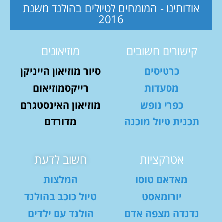
אודותינו - המומחים לטיולים בהולנד משנת
2016
קישורים חשובים
מוזיאונים
כרטיסים
סיור מוזיאון הייניקן
מסעדות
רייקסמוזיאום
כפרי נופש
מוזיאון האינסטגרם
תכנית טיול מוכנה
מדורדם
אטרקציות
חשוב לדעת
מאדאם טוסו
המלצות
יורומאסט
טיול כוכב בהולנד
נדנדה מצפה אדם
הולנד עם ילדים