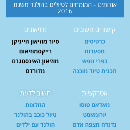
אודותינו - המומחים לטיולים בהולנד משנת
2016
קישורים חשובים
מוזיאונים
כרטיסים
סיור מוזיאון הייניקן
מסעדות
רייקסמוזיאום
כפרי נופש
מוזיאון האינסטגרם
תכנית טיול מוכנה
מדורדם
אטרקציות
חשוב לדעת
מאדאם טוסו
המלצות
יורומאסט
טיול כוכב בהולנד
נדנדה מצפה אדם
הולנד עם ילדים