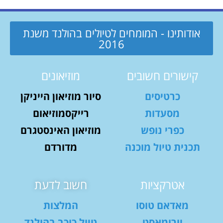
אודותינו - המומחים לטיולים בהולנד משנת
2016
קישורים חשובים
מוזיאונים
כרטיסים
סיור מוזיאון הייניקן
מסעדות
רייקסמוזיאום
כפרי נופש
מוזיאון האינסטגרם
תכנית טיול מוכנה
מדורדם
אטרקציות
חשוב לדעת
מאדאם טוסו
המלצות
יורומאסט
טיול כוכב בהולנד