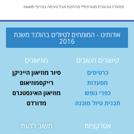
מסעדה טבעונית מטורפת!!! מרוחקת אבל טעימה בטירוף hearth
אודותינו - המומחים לטיולים בהולנד משנת
2016
קישורים חשובים
מוזיאונים
כרטיסים
סיור מוזיאון הייניקן
מסעדות
רייקסמוזיאום
כפרי נופש
מוזיאון האינסטגרם
תכנית טיול מוכנה
מדורדם
אטרקציות
חשוב לדעת