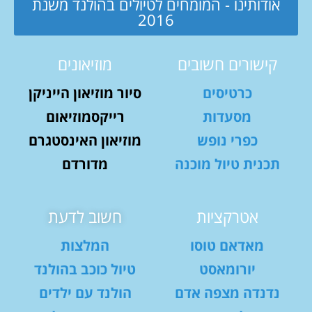
אודותינו - המומחים לטיולים בהולנד משנת
2016
קישורים חשובים
מוזיאונים
כרטיסים
סיור מוזיאון הייניקן
מסעדות
רייקסמוזיאום
כפרי נופש
מוזיאון האינסטגרם
תכנית טיול מוכנה
מדורדם
אטרקציות
חשוב לדעת
מאדאם טוסו
המלצות
יורומאסט
טיול כוכב בהולנד
נדנדה מצפה אדם
הולנד עם ילדים