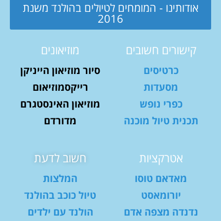
אודותינו - המומחים לטיולים בהולנד משנת
2016
קישורים חשובים
מוזיאונים
כרטיסים
סיור מוזיאון הייניקן
מסעדות
רייקסמוזיאום
כפרי נופש
מוזיאון האינסטגרם
תכנית טיול מוכנה
מדורדם
אטרקציות
חשוב לדעת
מאדאם טוסו
המלצות
יורומאסט
טיול כוכב בהולנד
נדנדה מצפה אדם
הולנד עם ילדים