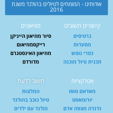
אודותינו - המומחים לטיולים בהולנד משנת
2016
קישורים חשובים
מוזיאונים
כרטיסים
סיור מוזיאון הייניקן
מסעדות
רייקסמוזיאום
כפרי נופש
מוזיאון האינסטגרם
תכנית טיול מוכנה
מדורדם
אטרקציות
חשוב לדעת
מאדאם טוסו
המלצות
יורומאסט
טיול כוכב בהולנד
נדנדה מצפה אדם
הולנד עם ילדים