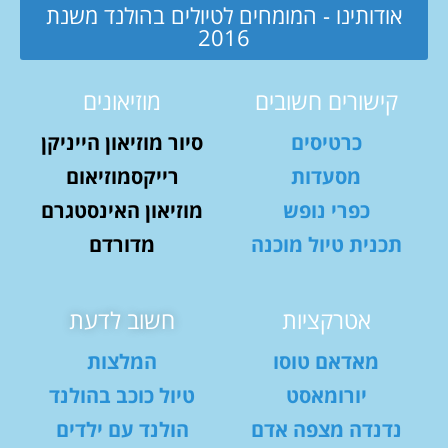
אודותינו - המומחים לטיולים בהולנד משנת
2016
קישורים חשובים
מוזיאונים
כרטיסים
סיור מוזיאון הייניקן
מסעדות
רייקסמוזיאום
כפרי נופש
מוזיאון האינסטגרם
תכנית טיול מוכנה
מדורדם
אטרקציות
חשוב לדעת
מאדאם טוסו
המלצות
יורומאסט
טיול כוכב בהולנד
נדנדה מצפה אדם
הולנד עם ילדים