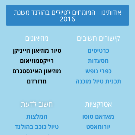
אודותינו - המומחים לטיולים בהולנד משנת
2016
קישורים חשובים
מוזיאונים
כרטיסים
סיור מוזיאון הייניקן
מסעדות
רייקסמוזיאום
כפרי נופש
מוזיאון האינסטגרם
תכנית טיול מוכנה
מדורדם
אטרקציות
חשוב לדעת
מאדאם טוסו
המלצות
יורומאסט
טיול כוכב בהולנד