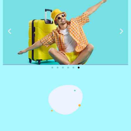
טיסות
מציאת
טיסה זולה?
לחצו
פה!