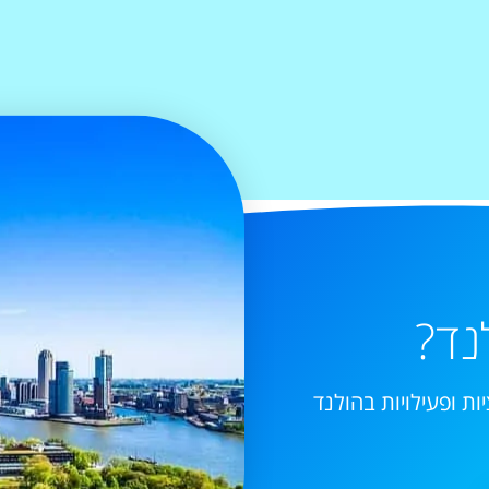
נד?
ות ופעילויות בהולנד