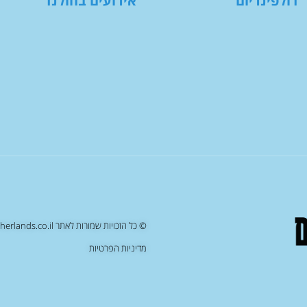
דולפינריום
אירועים בהולנד
© כל הזכויות שמורות לאתר netherlands.co.il , העתקה/שכפול של תוכן האתר יחשב כעבירה על החוק
מדיניות הפרטיות