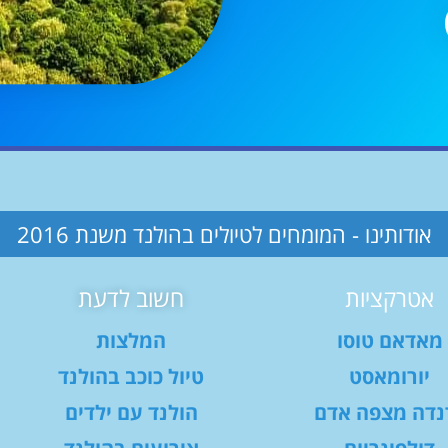
אודותינו - המומחים לטיולים בהולנד משנת 2016
אטרקציות
חשוב לדעת
מאדאם טוסו
המלצות
יורומאסט
טיול כוכב בהולנד
נדה מצפה אדם
הולנד עם ילדים