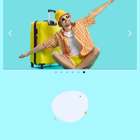
טיסות
מציאת
טיסה זולה?
לחצו
פה!