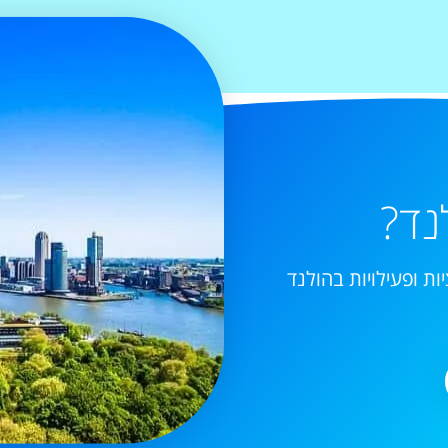
נד?
ות ופעילויות בהולנד