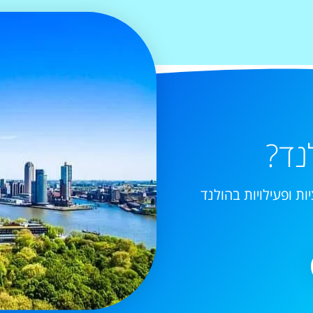
נד?
ות ופעילויות בהולנד