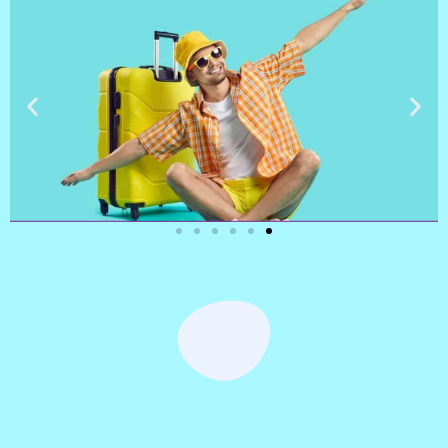
טיסות
מציאת
טיסה זולה?
לחצו
פה!