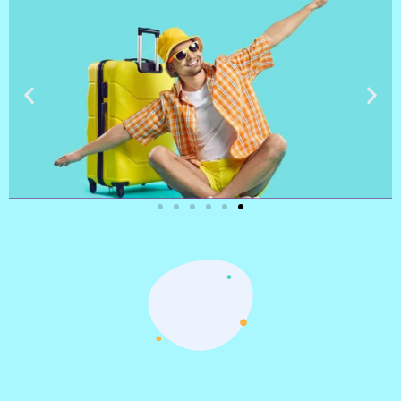
טיסות
מציאת
טיסה זולה?
לחצו
פה!