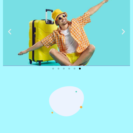
טיסות
מציאת
טיסה זולה?
לחצו
פה!