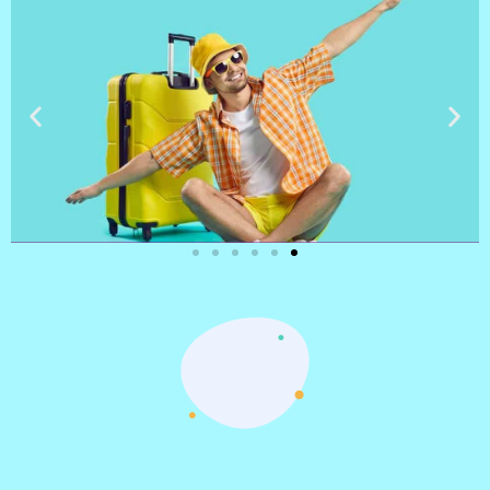
טיסות
מציאת
טיסה זולה?
לחצו
פה!