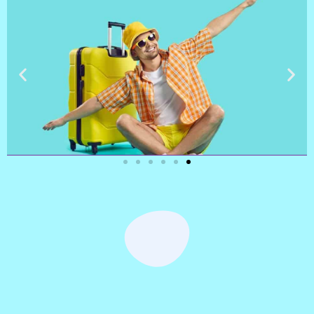
טיסות
מציאת
טיסה זולה?
לחצו
פה!