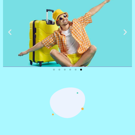
טיסות
מציאת
טיסה זולה?
לחצו
פה!