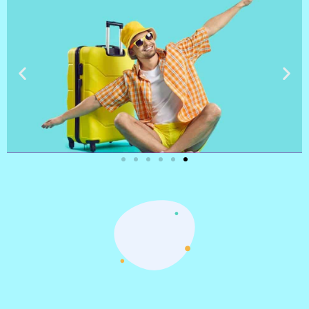
טיסות
מציאת
טיסה זולה?
לחצו
פה!