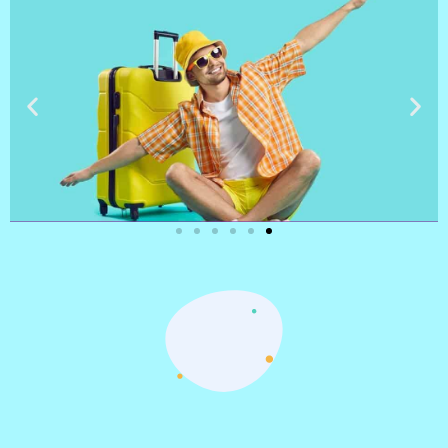
טיסות
מציאת
טיסה זולה?
לחצו
פה!