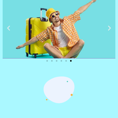
טיסות
מציאת
טיסה זולה?
לחצו
פה!