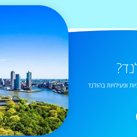
נד?
ות ופעילויות בהולנד