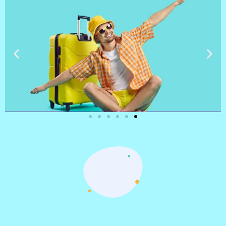
טיסות
מציאת
טיסה זולה?
לחצו
פה!