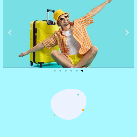
טיסות
מציאת
טיסה זולה?
לחצו
פה!