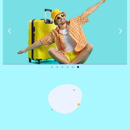
טיסות
מציאת
טיסה זולה?
לחצו
פה!