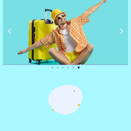
טיסות
מציאת
טיסה זולה?
לחצו
פה!