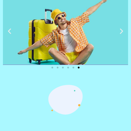
טיסות
מציאת
טיסה זולה?
לחצו
פה!