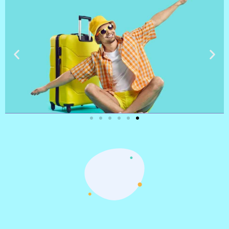
טיסות
מציאת
טיסה זולה?
לחצו
פה!