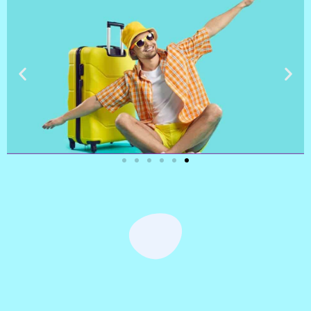
טיסות
מציאת
טיסה זולה?
לחצו
פה!