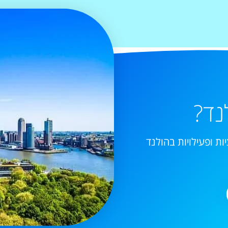
נד?
ות ופעילויות בהולנד