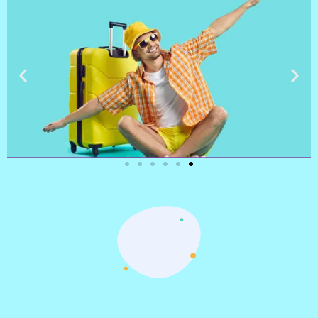
טיסות
מציאת
טיסה זולה?
לחצו
פה!