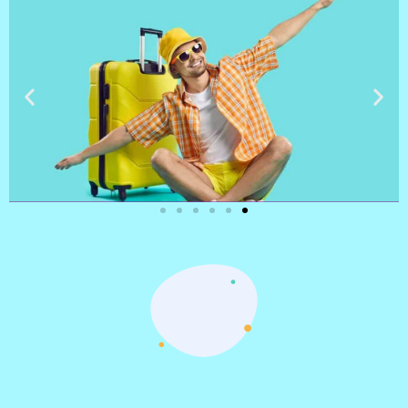
טיסות
מציאת
טיסה זולה?
לחצו
פה!