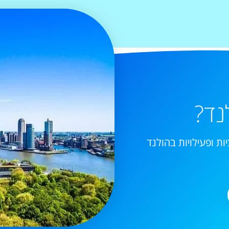
נד?
ות ופעילויות בהולנד