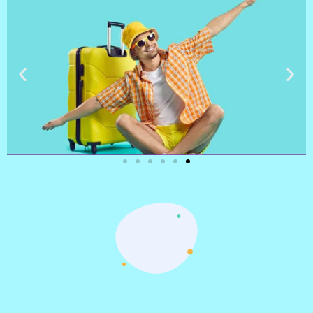
טיסות
מציאת
טיסה זולה?
לחצו
פה!