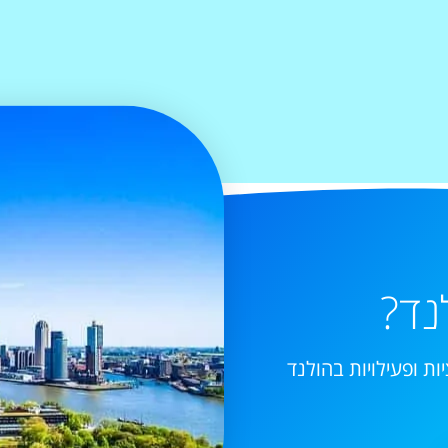
נד?
ות ופעילויות בהולנד