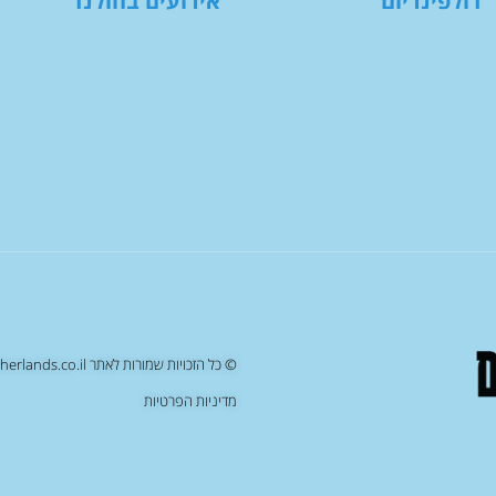
דולפינריום
אירועים בהולנד
© כל הזכויות שמורות לאתר netherlands.co.il , העתקה/שכפול של תוכן האתר יחשב כעבירה על החוק
מדיניות הפרטיות