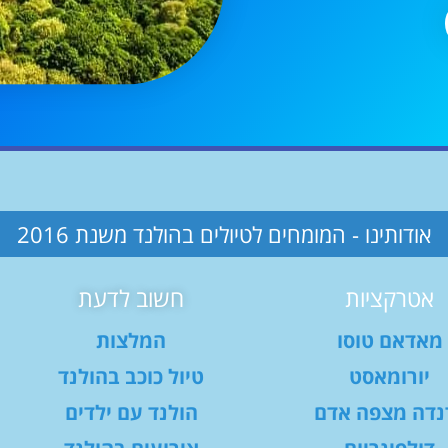
אודותינו - המומחים לטיולים בהולנד משנת 2016
אטרקציות
חשוב לדעת
מאדאם טוסו
המלצות
יורומאסט
טיול כוכב בהולנד
נדה מצפה אדם
הולנד עם ילדים