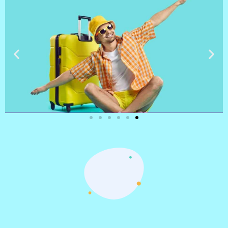
טיסות
מציאת
טיסה זולה?
לחצו
פה!