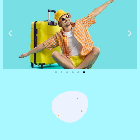
טיסות
מציאת
טיסה זולה?
לחצו
פה!