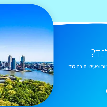
נד?
ות ופעילויות בהולנד