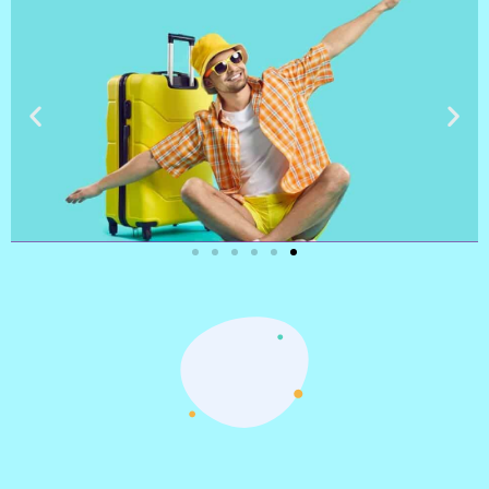
טיסות
מציאת
טיסה זולה?
לחצו
פה!