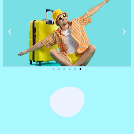
טיסות
מציאת
טיסה זולה?
לחצו
פה!