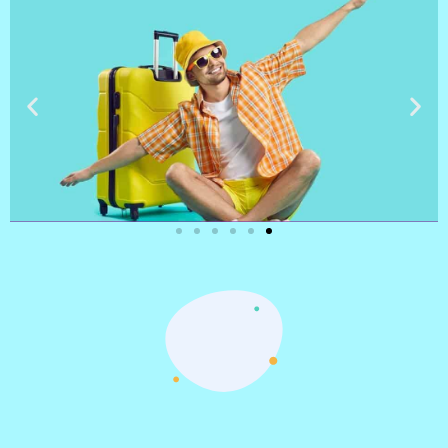
טיסות
מציאת
טיסה זולה?
לחצו
פה!