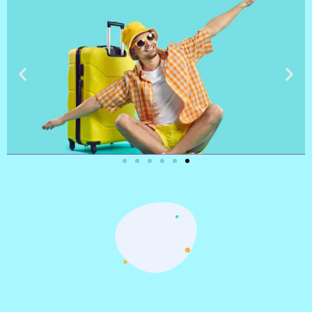
טיסות
מציאת
טיסה זולה?
לחצו
פה!