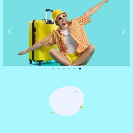
טיסות
מציאת
טיסה זולה?
לחצו
פה!