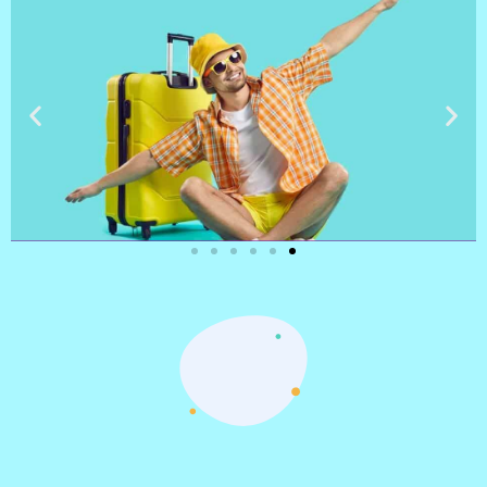
טיסות
מציאת
טיסה זולה?
לחצו
פה!