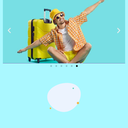
טיסות
מציאת
טיסה זולה?
לחצו
פה!