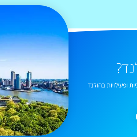
נד?
ות ופעילויות בהולנד